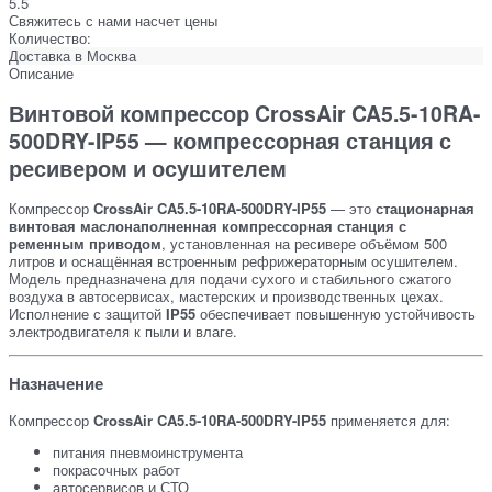
5.5
Свяжитесь с нами насчет цены
Количество:
Доставка в
Москва
Описание
Винтовой компрессор
CrossAir CA5.5-10RA-
500DRY-IP55
— компрессорная станция с
ресивером и осушителем
Компрессор
CrossAir CA5.5-10RA-500DRY-IP55
— это
стационарная
винтовая маслонаполненная компрессорная станция с
ременным приводом
, установленная на ресивере объёмом 500
литров и оснащённая встроенным рефрижераторным осушителем.
Модель предназначена для подачи сухого и стабильного сжатого
воздуха в автосервисах, мастерских и производственных цехах.
Исполнение с защитой
IP55
обеспечивает повышенную устойчивость
электродвигателя к пыли и влаге.
Назначение
Компрессор
CrossAir CA5.5-10RA-500DRY-IP55
применяется для:
питания пневмоинструмента
покрасочных работ
автосервисов и СТО