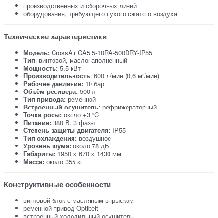
производственных и сборочных линий
оборудования, требующего сухого сжатого воздуха
Технические характеристики
Модель:
CrossAir CA5.5-10RA-500DRY-IP55
Тип:
винтовой, маслонаполненный
Мощность:
5,5 кВт
Производительность:
600 л/мин (0,6 м³/мин)
Рабочее давление:
10 бар
Объём ресивера:
500 л
Тип привода:
ременной
Встроенный осушитель:
рефрижераторный
Точка росы:
около +3 °C
Питание:
380 В, 3 фазы
Степень защиты двигателя:
IP55
Тип охлаждения:
воздушное
Уровень шума:
около 78 дБ
Габариты:
1950 × 670 × 1430 мм
Масса:
около 355 кг
Конструктивные особенности
винтовой блок с масляным впрыском
ременной привод Optibelt
встроенный холодильный осушитель