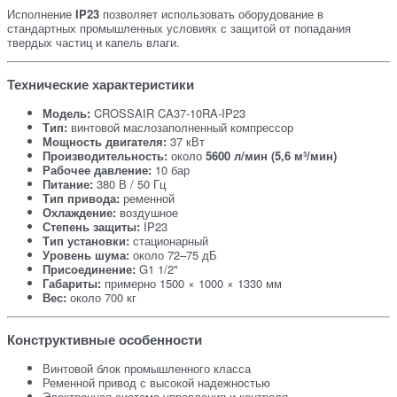
Исполнение
IP23
позволяет использовать оборудование в
стандартных промышленных условиях с защитой от попадания
твердых частиц и капель влаги.
Технические характеристики
Модель:
CROSSAIR CA37-10RA-IP23
Тип:
винтовой маслозаполненный компрессор
Мощность двигателя:
37 кВт
Производительность:
около
5600 л/мин (5,6 м³/мин)
Рабочее давление:
10 бар
Питание:
380 В / 50 Гц
Тип привода:
ременной
Охлаждение:
воздушное
Степень защиты:
IP23
Тип установки:
стационарный
Уровень шума:
около 72–75 дБ
Присоединение:
G1 1/2"
Габариты:
примерно 1500 × 1000 × 1330 мм
Вес:
около 700 кг
Конструктивные особенности
Винтовой блок промышленного класса
Ременной привод с высокой надежностью
Электронная система управления и контроля