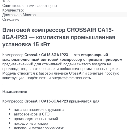
18.5
Свяжитесь с нами насчет цены
Количество:
Доставка в
Москва
Описание
Винтовой компрессор
CROSSAIR CA15-
8GA-IP23
— компактная промышленная
установка 15 кВт
Компрессор
CrossAir CA15-8GA-IP23
— это
стационарный
маслонаполненный винтовой компрессор с прямым приводом
,
предназначенный для стабильной подачи сжатого воздуха на
производстве, в автосервисах и небольших промышленных цехах.
Модель относится к базовой линейке CrossAir и сочетает простую
конструкцию, надёжность и энергоэффективность.
Назначение
Компрессор
CrossAir CA15-8GA-IP23
применяется для:
питания пневмоинструмента
автосервисов и СТО
производственных линий
покрасочных камер
дерево- и металлообработки