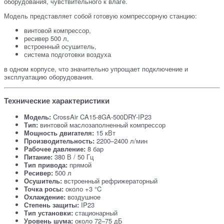
оборудования, чувствительного к влаге.
Модель представляет собой готовую компрессорную станцию:
винтовой компрессор,
ресивер 500 л,
встроенный осушитель,
система подготовки воздуха
в одном корпусе, что значительно упрощает подключение и
эксплуатацию оборудования.
Технические характеристики
Модель:
CrossAir CA15-8GA-500DRY-IP23
Тип:
винтовой маслозаполненный компрессор
Мощность двигателя:
15 кВт
Производительность:
2200–2400 л/мин
Рабочее давление:
8 бар
Питание:
380 В / 50 Гц
Тип привода:
прямой
Ресивер:
500 л
Осушитель:
встроенный рефрижераторный
Точка росы:
около +3 °C
Охлаждение:
воздушное
Степень защиты:
IP23
Тип установки:
стационарный
Уровень шума:
около 72–75 дБ