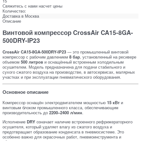
15
Свяжитесь с нами насчет цены
Количество:
Доставка в
Москва
Описание
Винтовой компрессор CrossAir CA15-8GA-
500DRY-IP23
CrossAir CA15-8GA-500DRY-IP23
— это промышленный винтовой
компрессор с рабочим давлением
8 бар
, установленный на ресивере
объемом
500 литров
и оснащённый встроенным холодильным
осушителем. Модель предназначена для подачи стабильного и
сухого сжатого воздуха на производстве, в автосервисах, малярных
участках и при эксплуатации пневматического оборудования.
Основное описание
Компрессор оснащён электродвигателем мощностью
15 кВт
и
винтовым блоком промышленного класса, обеспечивающим
производительность до
2200–2400 л/мин
.
Исполнение
DRY
означает наличие встроенного рефрижераторного
осушителя, который удаляет влагу из сжатого воздуха и
предотвращает образование конденсата в пневмосистеме. Это
особенно важно для окрасочных работ, пневмоинструмента и