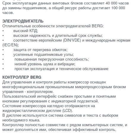
Срок эксплуатации данных винтовых блоков составляет 40 000 часов
до замены подшипников, а общий ресурс работы достигает 100 000
часов.
Э
ЛЕКТРОДВИГАТЕЛЬ
Отличительные особенности электродвигателей BERG:
• высокий КПД;
• высокая надежность и длительный срок службы;
• соответствие европейским (DIN/VDE) и международным нормам
(IEC/EN);
• защита от перегрева обмоток;
• усиленные подшипниковые узлы;
• повышенная перегрузочная способность;
• низкий уровень шума и вибрации;
• простая эксплуатация и техническое обслуживание
КОНТРОЛЛЕР BERG
Для управления и контроля работы компрессор оснащен
многофункциональным промышленным микропроцессорным блоком
управления - контроллером.
Пользовательский интерфейс снабжен простыми и понятными
кнопками регулирования с индикаторной подсветкой.
Состояние компрессора наглядно отображается на
жидкокристаллическом дисплее (LCD).
В дисплее используется система символов и текста с выбором
необходимого языка.
Контроллер полностью совместим с рядом компьютерных систем, и
может дополняться ими, обеспечивая эффективный контроль,