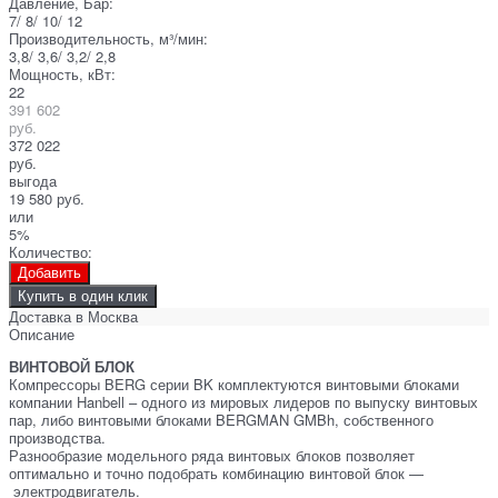
Давление, Бар:
7/ 8/ 10/ 12
Производительность, м³/мин:
3,8/ 3,6/ 3,2/ 2,8
Мощность, кВт:
22
391 602
руб.
372 022
руб.
выгода
19 580 руб.
или
5%
Количество:
Добавить
Купить в один клик
Доставка в
Москва
Описание
ВИНТОВОЙ БЛОК
Компрессоры BERG серии BK комплектуются винтовыми блоками
компании Hanbell – одного из мировых лидеров по выпуску винтовых
пар, либо винтовыми блоками BERGMAN GMBh, собственного
производства.
Разнообразие модельного ряда винтовых блоков позволяет
оптимально и точно подобрать комбинацию винтовой блок —
электродвигатель.