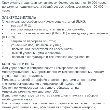
Срок эксплуатации данных винтовых блоков составляет 40 000 часов
до замены подшипников, а общий ресурс работы достигает 100 000
часов.
Э
ЛЕКТРОДВИГАТЕЛЬ
Отличительные особенности электродвигателей BERG:
• высокий КПД;
• высокая надежность и длительный срок службы;
• соответствие европейским (DIN/VDE) и международным нормам
(IEC/EN);
• защита от перегрева обмоток;
• усиленные подшипниковые узлы;
• повышенная перегрузочная способность;
• низкий уровень шума и вибрации;
• простая эксплуатация и техническое обслуживание
КОНТРОЛЛЕР BERG
Для управления и контроля работы компрессор оснащен
многофункциональным промышленным микропроцессорным блоком
управления - контроллером.
Пользовательский интерфейс снабжен простыми и понятными
кнопками регулирования с индикаторной подсветкой.
Состояние компрессора наглядно отображается на
жидкокристаллическом дисплее (LCD).
В дисплее используется система символов и текста с выбором
необходимого языка.
Контроллер полностью совместим с рядом компьютерных систем, и
может дополняться ими, обеспечивая эффективный контроль,