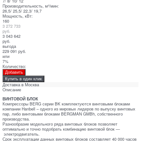
7/ 8/ 10/ 12
Производительность, м³/мин:
26,5/ 25,5/ 22,3/ 19,7
Мощность, кВт:
160
3 272 733
руб.
3 043 642
руб.
выгода
229 091 руб.
или
7%
Количество:
Добавить
Купить в один клик
Доставка в
Москва
Описание
ВИНТОВОЙ БЛОК
Компрессоры BERG серии BK комплектуются винтовыми блоками
компании Hanbell – одного из мировых лидеров по выпуску винтовых
пар, либо винтовыми блоками BERGMAN GMBh, собственного
производства.
Разнообразие модельного ряда винтовых блоков позволяет
оптимально и точно подобрать комбинацию винтовой блок —
электродвигатель.
Срок эксплуатации данных винтовых блоков составляет 40 000 часов