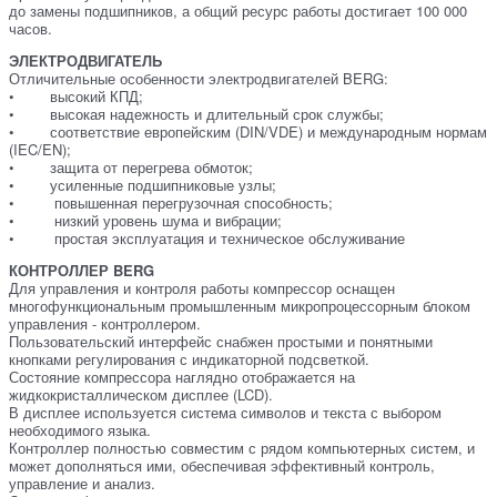
до замены подшипников, а общий ресурс работы достигает 100 000
часов.
Э
ЛЕКТРОДВИГАТЕЛЬ
Отличительные особенности электродвигателей BERG:
• высокий КПД;
• высокая надежность и длительный срок службы;
• соответствие европейским (DIN/VDE) и международным нормам
(IEC/EN);
• защита от перегрева обмоток;
• усиленные подшипниковые узлы;
• повышенная перегрузочная способность;
• низкий уровень шума и вибрации;
• простая эксплуатация и техническое обслуживание
КОНТРОЛЛЕР BERG
Для управления и контроля работы компрессор оснащен
многофункциональным промышленным микропроцессорным блоком
управления - контроллером.
Пользовательский интерфейс снабжен простыми и понятными
кнопками регулирования с индикаторной подсветкой.
Состояние компрессора наглядно отображается на
жидкокристаллическом дисплее (LCD).
В дисплее используется система символов и текста с выбором
необходимого языка.
Контроллер полностью совместим с рядом компьютерных систем, и
может дополняться ими, обеспечивая эффективный контроль,
управление и анализ.