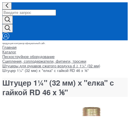
продукция контракор официальный сайт.
Главная
Каталог
Пескоструйное оборудование
Сцепления, соплодержатели, фитинги, тросики
Штуцеры для рукавов сжатого воздуха d ≥ 1¼" (32 мм)
Штуцер 1¼" (32 мм) х "елка" с гайкой RD 46 x ⅙"
Штуцер 1¼" (32 мм) х "елка" с
гайкой RD 46 x ⅙"