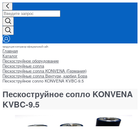
продукция контракор официальный сайт.
Главная
Каталог
Пескоструйное оборудование
Пескоструйные сопла
Пескоструйные сопла KONVENA (Германия)
Пескоструйные сопла Вентури, карбид Бора
Пескоструйное сопло KONVENA KVBC-9.5
Пескоструйное сопло KONVENA
KVBC-9.5