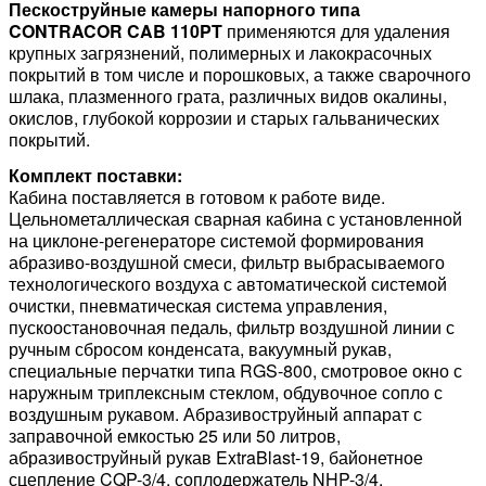
Пескоструйные камеры напорного типа
CONTRACOR CAB 110PT
применяются для удаления
крупных загрязнений, полимерных и лакокрасочных
покрытий в том числе и порошковых, а также сварочного
шлака, плазменного грата, различных видов окалины,
окислов, глубокой коррозии и старых гальванических
покрытий.
Комплект поставки:
Кабина поставляется в готовом к работе виде.
Цельнометаллическая сварная кабина с установленной
на циклоне-регенераторе системой формирования
абразиво-воздушной смеси, фильтр выбрасываемого
технологического воздуха с автоматической системой
очистки, пневматическая система управления,
пускоостановочная педаль, фильтр воздушной линии с
ручным сбросом конденсата, вакуумный рукав,
специальные перчатки типа RGS-800, смотровое окно с
наружным триплексным стеклом, обдувочное сопло с
воздушным рукавом. Абразивоструйный аппарат с
заправочной емкостью 25 или 50 литров,
абразивоструйный рукав ExtraBlast-19, байонетное
сцепление CQP-3/4, соплодержатель NHP-3/4,