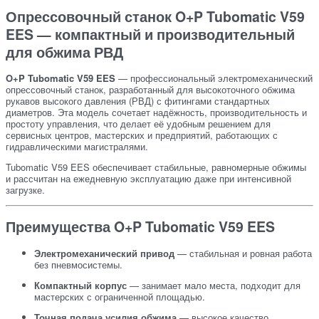
Опрессовочный станок O+P Tubomatic V59
EES — компактный и производительный
для обжима РВД
O+P Tubomatic V59 EES
— профессиональный электромеханический
опрессовочный станок, разработанный для высокоточного обжима
рукавов высокого давления (РВД) с фитингами стандартных
диаметров. Эта модель сочетает надёжность, производительность и
простоту управления, что делает её удобным решением для
сервисных центров, мастерских и предприятий, работающих с
гидравлическими магистралями.
Tubomatic V59 EES обеспечивает стабильные, равномерные обжимы
и рассчитан на ежедневную эксплуатацию даже при интенсивной
загрузке.
Преимущества O+P Tubomatic V59 EES
Электромеханический привод
— стабильная и ровная работа
без пневмосистемы.
Компактный корпус
— занимает мало места, подходит для
мастерских с ограниченной площадью.
Точная подача усилия обжима
— высокое качество