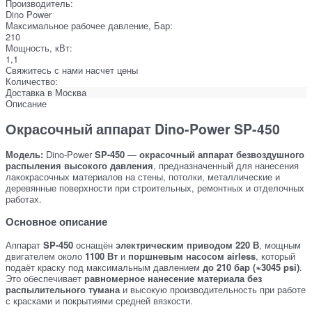
Производитель:
Dino Power
Максимальное рабочее давление, Бар:
210
Мощность, кВт:
1,1
Свяжитесь с нами насчет цены
Количество:
Доставка в
Москва
Описание
Окрасочный аппарат
Dino-Power SP-450
Модель:
Dino-Power
SP-450
—
окрасочный аппарат безвоздушного
распыления высокого давления
, предназначенный для нанесения
лакокрасочных материалов на стены, потолки, металлические и
деревянные поверхности при строительных, ремонтных и отделочных
работах.
Основное описание
Аппарат
SP-450
оснащён
электрическим приводом 220 В
, мощным
двигателем около
1100 Вт
и
поршневым насосом airless
, который
подаёт краску под максимальным давлением
до 210 бар (≈3045 psi)
.
Это обеспечивает
равномерное нанесение материала без
распылительного тумана
и высокую производительность при работе
с красками и покрытиями средней вязкости.