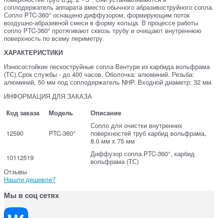
соплодержатель аппарата вместо обычного абразивоструйного сопла.
Сопло PTC-360° оснащено диффузором, формирующим поток
воздушно-абразивной смеси в форму кольца. В процессе работы
сопло PTC-360° протягивают сквозь трубу и очищают внутреннюю
поверхность по всему периметру.
ХАРАКТЕРИСТИКИ
Износостойкие пескоструйные сопла Вентури из карбида вольфрама
(ТС).Срок службы - до 400 часов. Оболочка: алюминий. Резьба:
алюминий, 50 мм под соплодержатель NHP. Входной диаметр: 32 мм.
ИНФОРМАЦИЯ ДЛЯ ЗАКАЗА
Код заказа
Модель
Описание
Сопло для очистки внутренних
12590
PTC-360°
поверхностей труб карбид вольфрама,
8.0 мм x 75 мм
Диффузор сопла PTC-360°, карбид
10112519
вольфрама (ТС)
Отзывы
Нашли дешевле?
Мы в соц сетях